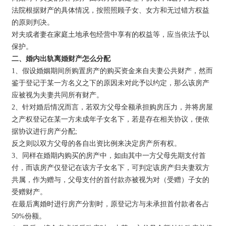
法院根据财产的具体情况，按照照顾子女、女方和无过错方权益
的原则判决。
对夫或者妻在家庭土地承包经营中享有的权益等，应当依法予以
保护。
二、婚内出轨离婚财产怎么分配
1、假设婚姻期间所购置房产的购买资金来自夫妻公共财产，然而
鉴于登记于某一方名义之下的原因未对此予以约定，那么该房产
应被视为夫妻共同所有财产。
2、针对婚后情况而言，若双方父母全额承担购房压力，并将房屋
之产权登记在某一方未成年子女名下，若是存在相关协议，便依
据协议进行房产分配;
反之则以双方父母的各自出资比例来决定房产所有权。
3、同样在婚期内购买的房产中，如由其中一方父母先期支付首
付，而该房产仅登记在该方子女名下，可判定该房产归夫妻双方
共属，作为赠与，父母支付的首付款亦被视为对（受赠）子女的
受赠财产。
在最后离婚时进行房产分割时，原登记方与未承担首付款者各占
50%份额。