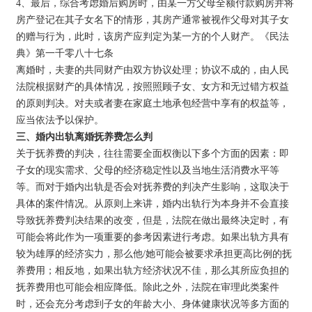
4、最后，综合考虑婚后购房时，由某一方父母全额付款购房并将
房产登记在其子女名下的情形，其房产通常被视作父母对其子女
的赠与行为，此时，该房产应判定为某一方的个人财产。《民法
典》第一千零八十七条
离婚时，夫妻的共同财产由双方协议处理；协议不成的，由人民
法院根据财产的具体情况，按照照顾子女、女方和无过错方权益
的原则判决。对夫或者妻在家庭土地承包经营中享有的权益等，
应当依法予以保护。
三、婚内出轨离婚抚养费怎么判
关于抚养费的判决，往往需要全面权衡以下多个方面的因素：即
子女的现实需求、父母的经济稳定性以及当地生活消费水平等
等。而对于婚内出轨是否会对抚养费的判决产生影响，这取决于
具体的案件情况。从原则上来讲，婚内出轨行为本身并不会直接
导致抚养费判决结果的改变，但是，法院在做出最终决定时，有
可能会将此作为一项重要的参考因素进行考虑。如果出轨方具有
较为雄厚的经济实力，那么他/她可能会被要求承担更高比例的抚
养费用；相反地，如果出轨方经济状况不佳，那么其所应负担的
抚养费用也可能会相应降低。除此之外，法院在审理此类案件
时，还会充分考虑到子女的年龄大小、身体健康状况等多方面的